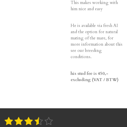
This makes working with
him nice and easy
He is available via fresh AI
and the option for natural
mating of the mare, for
more information about this
see our breeding
conditions.
his stud fee is 450,-
excluding (VAT / BTW)
1
2
3
4
5
S
R
t
a