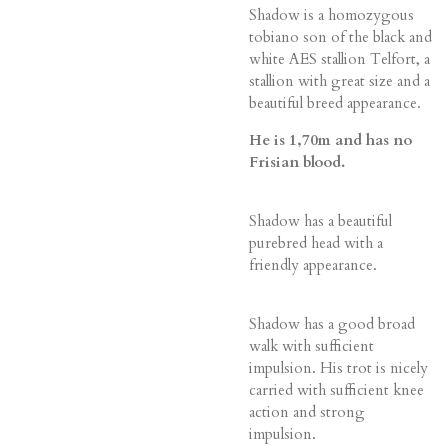
Shadow is a homozygous
tobiano son of the black and
white AES stallion Telfort, a
stallion with great size and a
beautiful breed appearance.
He is 1,70m and has no
Frisian blood.
Shadow has a beautiful
purebred head with a
friendly appearance.
Shadow has a good broad
walk with sufficient
impulsion. His trot is nicely
carried with sufficient knee
action and strong
impulsion.