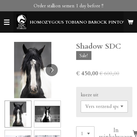
Order stallion semen 1 day before !!
Ga
direct
naar
HOMOZYGOUS TOBIANO BAROCK PINTO'S
de
hoofdinhoud
Shadow SDC
Sale!
€ 450,00
€ 600,00
kueze uit
In
winkelwagen