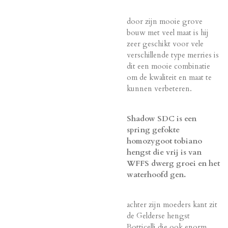
door zijn mooie grove
bouw met veel maat is hij
zeer geschikt voor vele
verschillende type merries is
dit een mooie combinatie
om de kwaliteit en maat te
kunnen verbeteren.
Shadow SDC is een
spring gefokte
homozygoot tobiano
hengst die vrij is van
WFFS dwerg groei en het
waterhoofd gen.
achter zijn moeders kant zit
de Gelderse hengst
Botticelli die ook enorm