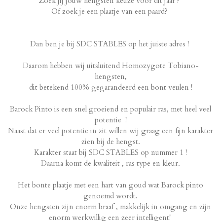
Zoek jij jouw hengsten keuze voor dit jaar
?
Of zoek je een plaatje van een paard?
Dan ben je bij SDC STABLES op het juiste adres !
Daarom hebben wij uitsluitend Homozygote Tobiano-
hengsten,
dit betekend 100% gegarandeerd een bont veulen !
Barock Pinto is een snel groeiend en populair ras, met heel veel
potentie !
Naast dat er veel potentie in zit willen wij graag een fijn karakter
zien bij de hengst.
Karakter staat bij SDC STABLES op nummer 1 !
Daarna komt de kwaliteit , ras type en kleur.
Het bonte plaatje met een hart van goud wat Barock pinto
genoemd wordt.
Onze hengsten zijn enorm braaf , makkelijk in omgang en zijn
enorm werkwillig een zeer intelligent!