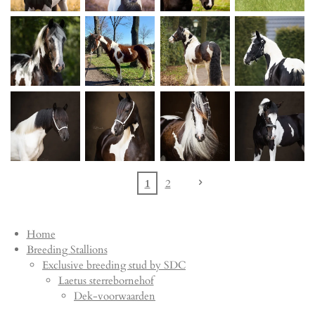
1
2
Home
Breeding Stallions
Exclusive breeding stud by SDC
Laetus sterrebornehof
Dek-voorwaarden